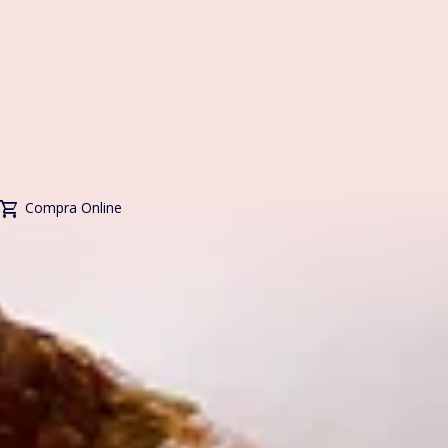
hopping_cart
Compra Online